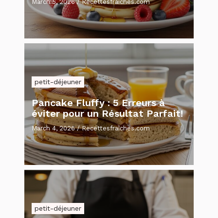
March 5, 2026
/
Recettesfraîches.com
petit-déjeuner
Pancake Fluffy : 5 Erreurs à
éviter pour un Résultat Parfait!
March 4, 2026
/
Recettesfraîches.com
petit-déjeuner