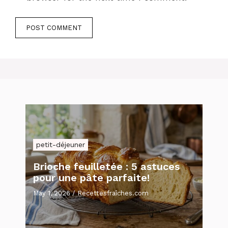
petit-déjeuner
Brioche feuilletée : 5 astuces
pour une pâte parfaite!
May 1, 2026
/
Recettesfraîches.com