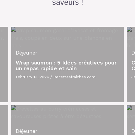
saveurs !
Déjeuner
D
Wrap saumon : 5 Idées créatives pour
C
un repas rapide et sain
C
February 13, 2026
/
Recettesfraîches.com
J
Déjeuner
D