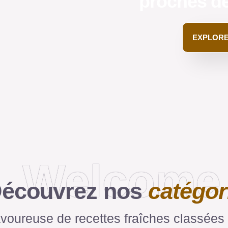
proches dè
EXPLORE
Welcome
écouvrez nos
catégor
oureuse de recettes fraîches classées p