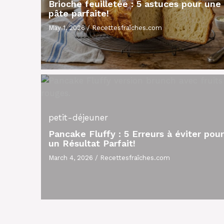
Brioche feuilletée : 5 astuces pour une
pâte parfaite!
May 1, 2026
/
Recettesfraîches.com
petit-déjeuner
Pancake Fluffy : 5 Erreurs à éviter pour
un Résultat Parfait!
March 4, 2026
/
Recettesfraîches.com