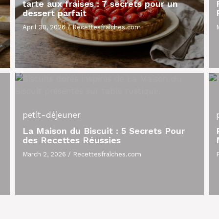
tarte aux fraises : 7 secrets pour un
dessert parfait
April 30, 2026
/
Recettesfraîches.com
petit-déjeuner
La Maison du Biscuit : 5 Secrets Pour
des Recettes Réussies
March 2, 2026
/
Recettesfraîches.com