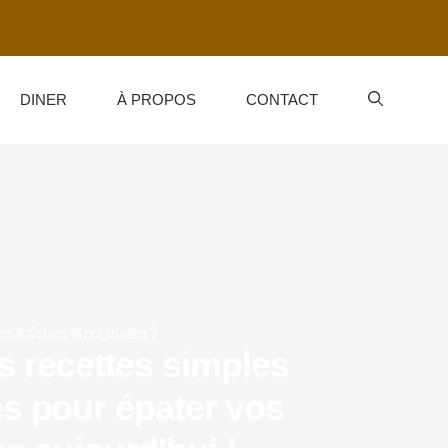
DINER
À PROPOS
CONTACT
es fraîches et originales ?
 recettes simples
s pour épater vos