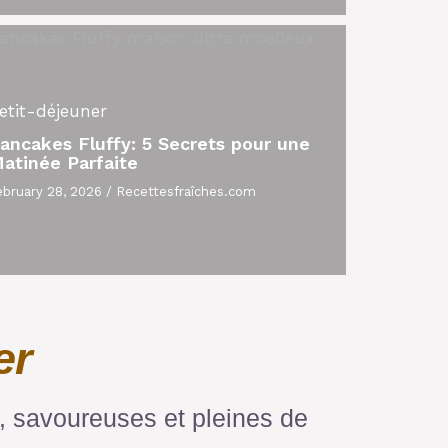
etit-déjeuner
ancakes Fluffy: 5 Secrets pour une
atinée Parfaite
ebruary 28, 2026
/
Recettesfraîches.com
er
 savoureuses et pleines de