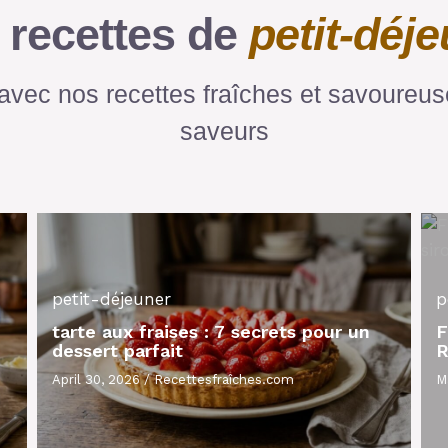
 recettes de
petit-déj
vec nos recettes fraîches et savoureuse
saveurs
petit-déjeuner
p
tarte aux fraises : 7 secrets pour un
F
dessert parfait
R
April 30, 2026
/
Recettesfraîches.com
M