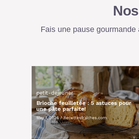
Nos
Fais une pause gourmande a
petit-déjeuner
Brioche feuilletée : 5 astuces pour
une pâte parfaite!
May 1, 2026
/
Recettesfraîches.com