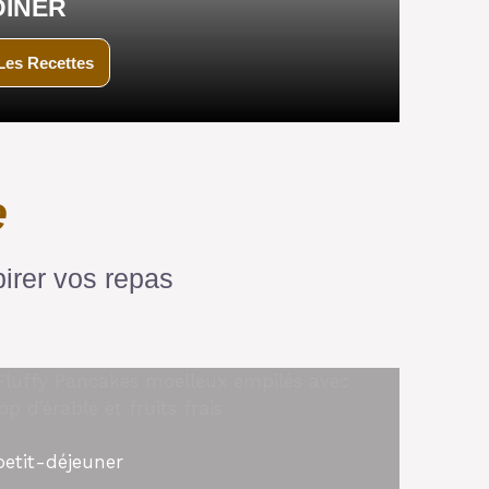
DINER
Les Recettes
e
irer vos repas
petit-déjeuner