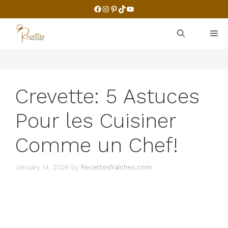
Skip
Facebook
Instagram
Pinterest
TikTok
YouTube
to
content
M
Crevette: 5 Astuces
Pour les Cuisiner
Comme un Chef!
January 14, 2026
by
Recettesfraîches.com