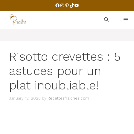
Skip
Facebook
Instagram
Pinterest
TikTok
YouTube
to
content
M
Risotto crevettes : 5
astuces pour un
plat inoubliable!
January 12, 2026
by
Recettesfraîches.com