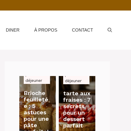
DINER
À PROPOS
CONTACT
petit-
petit-
déjeuner
déjeuner
Brioche
tarte aux
feuilleté
fraises : 7
e : 5
secrets
astuces
pour un
pour une
dessert
pâte
parfait