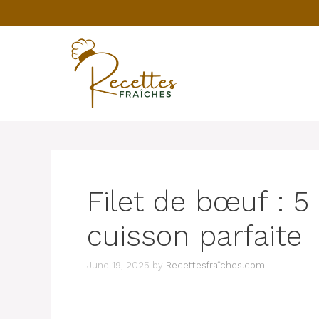
Skip
to
content
Filet de bœuf : 
cuisson parfaite
June 19, 2025
by
Recettesfraîches.com