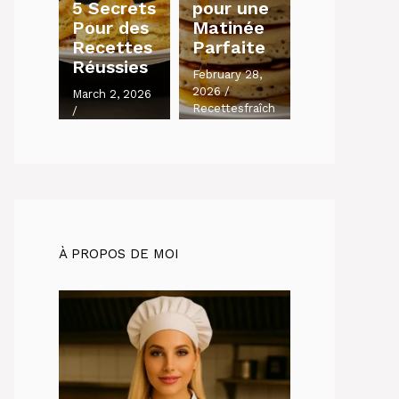
5 Secrets
pour une
Pour des
Matinée
Recettes
Parfaite
Réussies
February 28,
2026
/
March 2, 2026
Recettesfraîch
/
es.com
Recettesfraîch
es.com
À PROPOS DE MOI