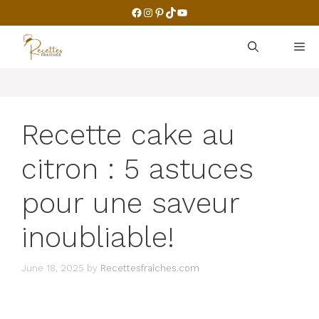
Skip
Facebook
Instagram
Pinterest
TikTok
YouTube
to
content
M
Recette cake au
citron : 5 astuces
pour une saveur
inoubliable!
June 18, 2025
by
Recettesfraîches.com