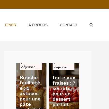
DINER
À PROPOS
CONTACT
petit-
petit-
déjeuner
déjeuner
Brioche
tarte aux
feuilleté
fraises : 7
e : 5
secrets
astuces
pour un
pour une
dessert
pâte
parfait