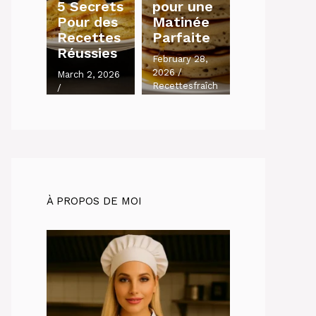
5 Secrets
pour une
Pour des
Matinée
Recettes
Parfaite
Réussies
February 28,
2026
/
March 2, 2026
Recettesfraîch
/
es.com
Recettesfraîch
es.com
À PROPOS DE MOI