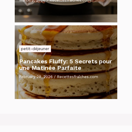
March 2, 2026
/
Recettesfraîches.com
petit-déjeuner
Pancakes Fluffy: 5 Secrets pour
une Matinée Parfaite
February 28, 2026
/
Recettesfraîches.com