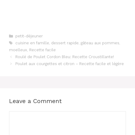
Categories
petit-déjeuner
Tags
cuisine en famille
,
dessert rapide
,
gâteau aux pommes
,
moelleux
,
Recette facile
Roulé de Poulet Cordon Bleu: Recette Croustillante!
Poulet aux courgettes et citron – Recette facile et légère
Leave a Comment
Comment