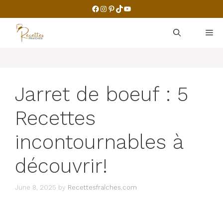
Skip
Facebook
Instagram
Pinterest
TikTok
YouTube
to
content
M
Jarret de boeuf : 5
Recettes
incontournables à
découvrir!
June 8, 2025
by
Recettesfraîches.com