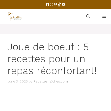
Skip
Facebook
Instagram
Pinterest
TikTok
YouTube
to
content
M
Joue de boeuf : 5
recettes pour un
repas réconfortant!
June 3, 2025
by
Recettesfraîches.com