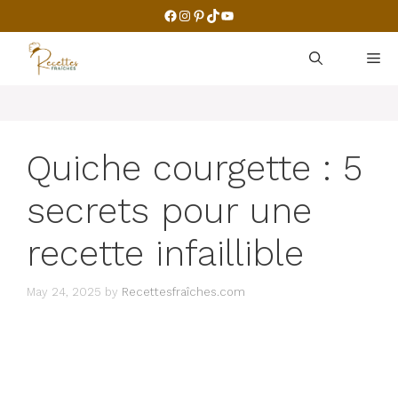
Skip
Facebook
Instagram
Pinterest
TikTok
YouTube
to
content
M
Quiche courgette : 5
secrets pour une
recette infaillible
May 24, 2025
by
Recettesfraîches.com