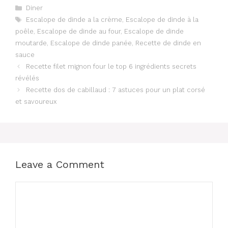
Categories
Diner
Tags
Escalope de dinde a la crème
,
Escalope de dinde à la
poêle
,
Escalope de dinde au four
,
Escalope de dinde
moutarde
,
Escalope de dinde panée
,
Recette de dinde en
sauce
Recette filet mignon four le top 6 ingrédients secrets
révélés
Recette dos de cabillaud : 7 astuces pour un plat corsé
et savoureux
Leave a Comment
Comment