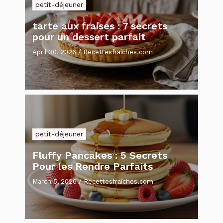
petit-déjeuner
tarte aux fraises : 7 secrets
pour un dessert parfait
April 30, 2026
/
Recettesfraîches.com
petit-déjeuner
Fluffy Pancakes : 5 Secrets
Pour les Rendre Parfaits
March 5, 2026
/
Recettesfraîches.com