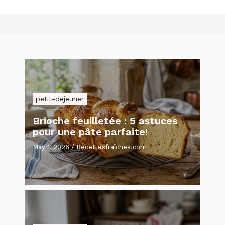
petit-déjeuner
Brioche feuilletée : 5 astuces
pour une pâte parfaite!
May 1, 2026
/
Recettesfraîches.com