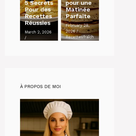
5 Secrets
pour une
Pour des
Matinée
Recettes
Parfaite
Réussies
February 28,
2026
/
March 2, 2026
Recettesfraîch
/
es.com
Recettesfraîch
es.com
À PROPOS DE MOI