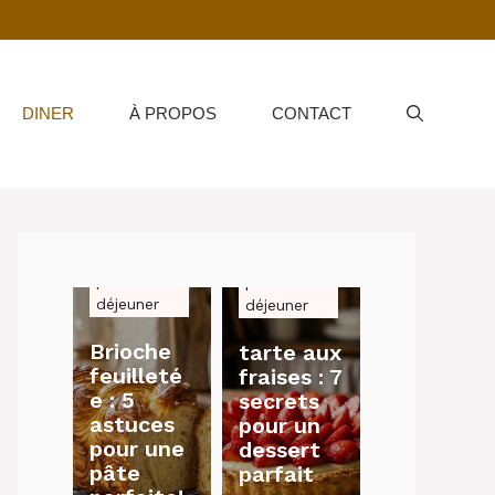
DINER
À PROPOS
CONTACT
petit-
petit-
déjeuner
déjeuner
Brioche
tarte aux
feuilleté
fraises : 7
e : 5
secrets
astuces
pour un
pour une
dessert
pâte
parfait