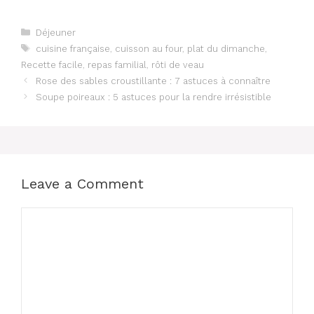
Categories
Déjeuner
Tags
cuisine française
,
cuisson au four
,
plat du dimanche
,
Recette facile
,
repas familial
,
rôti de veau
Rose des sables croustillante : 7 astuces à connaître
Soupe poireaux : 5 astuces pour la rendre irrésistible
Leave a Comment
Comment