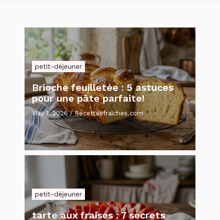
petit-déjeuner
Brioche feuilletée : 5 astuces
pour une pâte parfaite!
May 1, 2026
/
Recettesfraîches.com
petit-déjeuner
tarte aux fraises : 7 secrets