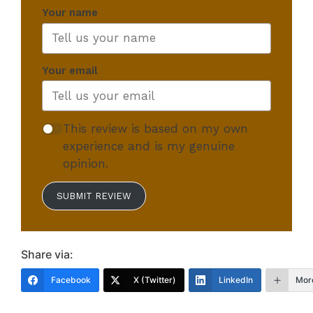
Your name
Your email
This review is based on my own
experience and is my genuine
opinion.
SUBMIT REVIEW
Share via:
Facebook
X (Twitter)
LinkedIn
Mor