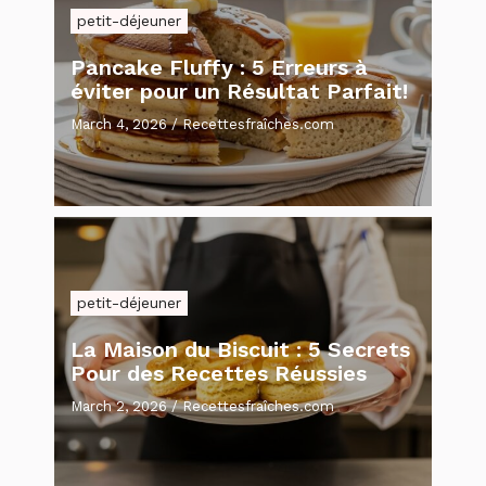
petit-déjeuner
Pancake Fluffy : 5 Erreurs à
éviter pour un Résultat Parfait!
March 4, 2026
/
Recettesfraîches.com
petit-déjeuner
La Maison du Biscuit : 5 Secrets
Pour des Recettes Réussies
March 2, 2026
/
Recettesfraîches.com