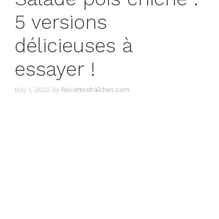
5 versions
délicieuses à
essayer !
May 1, 2025
by
Recettesfraîches.com