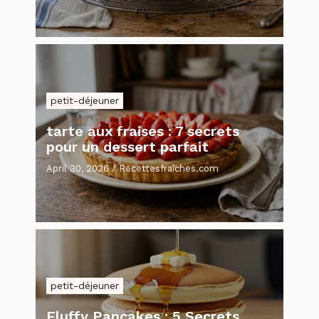
petit-déjeuner
tarte aux fraises : 7 secrets
pour un dessert parfait
April 30, 2026
/
Recettesfraîches.com
petit-déjeuner
Fluffy Pancakes : 5 Secrets