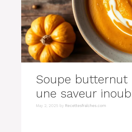
Soupe butternut 
une saveur inoubl
May 2, 2025
by
Recettesfraîches.com