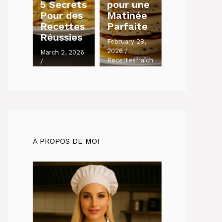
5 Secrets
pour une
Pour des
Matinée
Recettes
Parfaite
Réussies
February 28,
2026
/
March 2, 2026
Recettesfraîch
/
es.com
Recettesfraîch
es.com
À PROPOS DE MOI