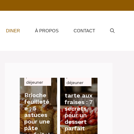
DINER
À PROPOS
CONTACT
petit-
petit-
déjeuner
déjeuner
Brioche
tarte aux
feuilleté
fraises : 7
e : 5
secrets
astuces
pour un
pour une
dessert
pâte
parfait