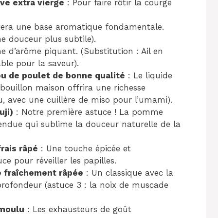
ive extra vierge
: Pour faire rôtir la courge
rtera une base aromatique fondamentale.
e douceur plus subtile).
 d’arôme piquant. (Substitution : Ail en
able pour la saveur).
ou de poulet de bonne qualité
: Le liquide
 bouillon maison offrira une richesse
u, avec une cuillère de miso pour l’umami).
uji)
: Notre première astuce ! La pomme
tendue qui sublime la douceur naturelle de la
frais râpé
: Une touche épicée et
e pour réveiller les papilles.
e fraîchement râpée
: Un classique avec la
 profondeur (astuce 3 : la noix de muscade
 moulu
: Les exhausteurs de goût