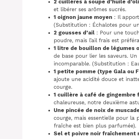
2 cuillères à soupe d’huile d’ol
et libérer ses arômes sucrés.
1 oignon jaune moyen
: Il appo
(Substitution : Échalotes pour un
2 gousses d’ail
: Pour une touche
poudre, mais l’ail frais est préfér
1 litre de bouillon de légumes 
de base pour lier les saveurs. Un
incomparable. (Substitution : Ea
1 petite pomme (type Gala ou F
ajoute une acidité douce et inat
courge.
1 cuillère à café de gingembre 
chaleureuse, notre deuxième astuc
Une pincée de noix de muscad
courge, mais essentielle pour la
fraîche est bien plus parfumée).
Sel et poivre noir fraîchement