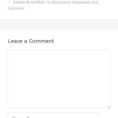
Salade de lentilles : 5 raisons pour lesquelles vous
l’adorerez
Leave a Comment
Comment
Name