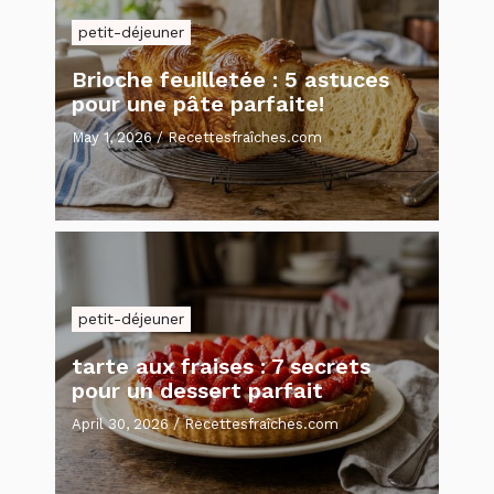
petit-déjeuner
Brioche feuilletée : 5 astuces
pour une pâte parfaite!
May 1, 2026
/
Recettesfraîches.com
petit-déjeuner
tarte aux fraises : 7 secrets
pour un dessert parfait
April 30, 2026
/
Recettesfraîches.com