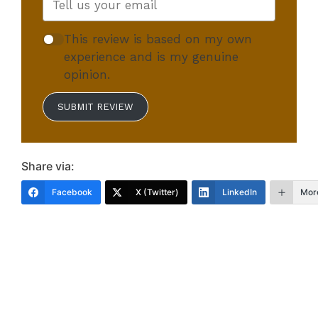
This review is based on my own
experience and is my genuine
opinion.
SUBMIT REVIEW
Share via:
Facebook
X (Twitter)
LinkedIn
Mor