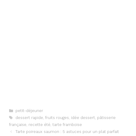
Categories
petit-déjeuner
Tags
dessert rapide
,
fruits rouges
,
idée dessert
,
pâtisserie
française
,
recette été
,
tarte framboise
Tarte poireaux saumon : 5 astuces pour un plat parfait