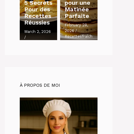
5 Secrets
pour une
Pour des
Matinée
Recettes
Parfaite
Réussies
February 28,
2026
/
March 2, 2026
Recettesfraîch
/
es.com
Recettesfraîch
es.com
À PROPOS DE MOI