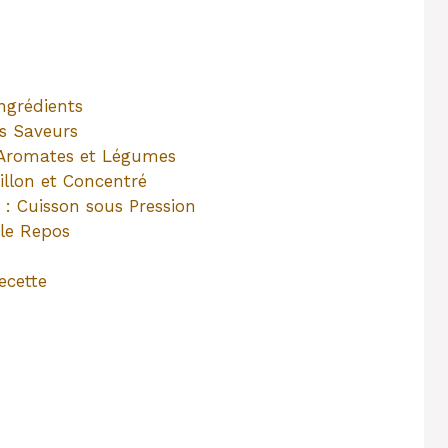
ngrédients
es Saveurs
s Aromates et Légumes
uillon et Concentré
: Cuisson sous Pression
 le Repos
ecette