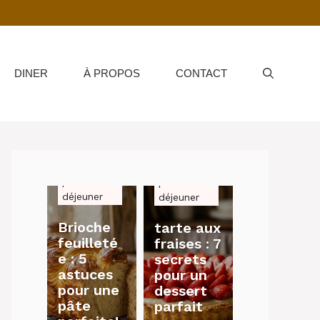
DINER
À PROPOS
CONTACT
petit-
petit-
déjeuner
déjeuner
Brioche
tarte aux
feuilleté
fraises : 7
e : 5
secrets
astuces
pour un
pour une
dessert
pâte
parfait