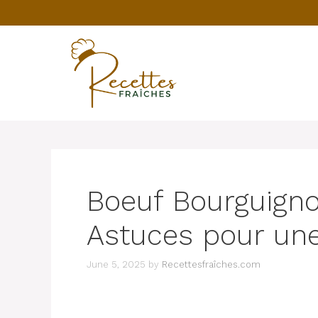
Skip
to
content
Boeuf Bourguigno
Astuces pour une
June 5, 2025
by
Recettesfraîches.com