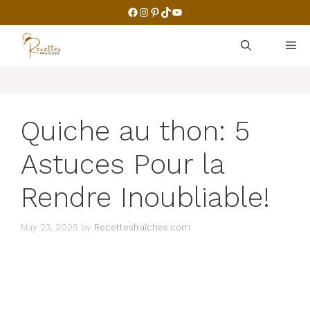
Skip
Facebook
Instagram
Pinterest
TikTok
YouTube
to
content
M
Quiche au thon: 5
Astuces Pour la
Rendre Inoubliable!
May 23, 2025
by
Recettesfraîches.com