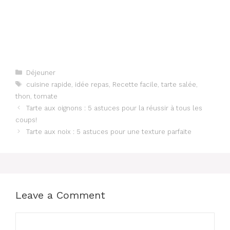
Categories
Déjeuner
Tags
cuisine rapide
,
idée repas
,
Recette facile
,
tarte salée
,
thon
,
tomate
Tarte aux oignons : 5 astuces pour la réussir à tous les
coups!
Tarte aux noix : 5 astuces pour une texture parfaite
Leave a Comment
Comment