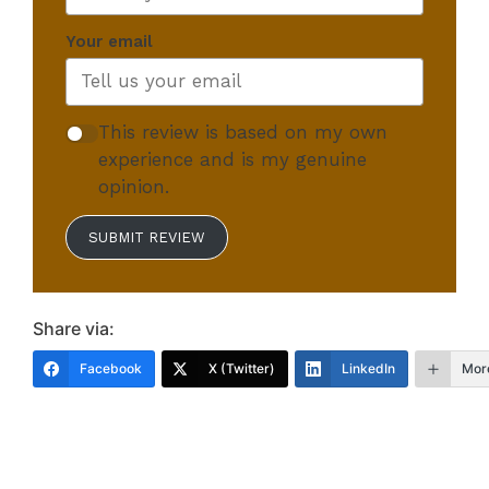
Your email
This review is based on my own
experience and is my genuine
opinion.
SUBMIT REVIEW
Share via:
Facebook
X (Twitter)
LinkedIn
Mor