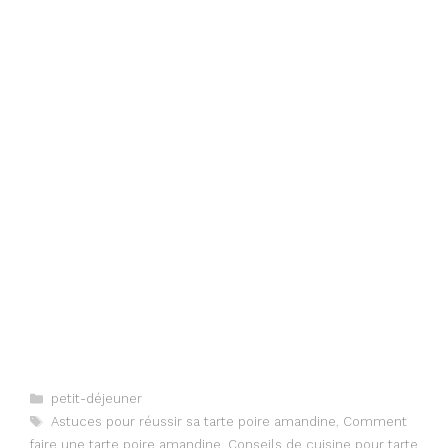
Categories
petit-déjeuner
Tags
Astuces pour réussir sa tarte poire amandine
,
Comment
faire une tarte poire amandine
,
Conseils de cuisine pour tarte