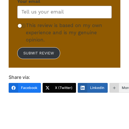
Your email
This review is based on my own
experience and is my genuine
opinion.
SUBMIT REVIEW
Share via:
Facebook
X (Twitter)
LinkedIn
Mor