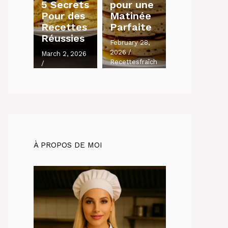
5 Secrets
pour une
Pour des
Matinée
Recettes
Parfaite
Réussies
February 28,
2026
/
March 2, 2026
Recettesfraîch
/
es.com
Recettesfraîch
es.com
À PROPOS DE MOI