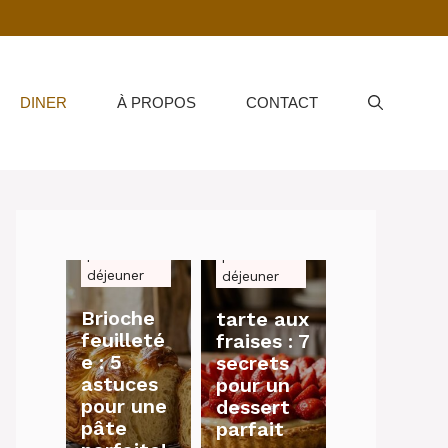
DINER
À PROPOS
CONTACT
petit-
petit-
déjeuner
déjeuner
Brioche
tarte aux
feuilleté
fraises : 7
e : 5
secrets
astuces
pour un
pour une
dessert
pâte
parfait